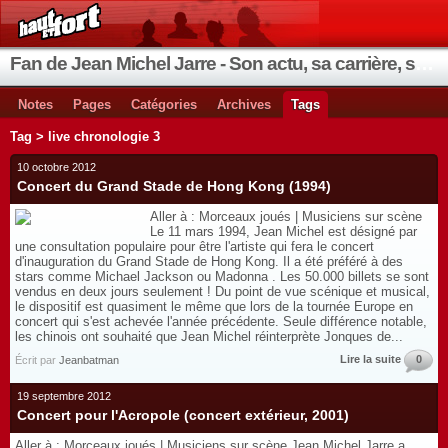
Fan de Jean Michel Jarre - Son actu, sa carrière, ses instruments, ses coups de cœur
Notes
Pages
Catégories
Archives
Tags
Tag > live chronologie 3
10 octobre 2012
Concert du Grand Stade de Hong Kong (1994)
Aller à : Morceaux joués | Musiciens sur scène
Le 11 mars 1994, Jean Michel est désigné par
une consultation populaire pour être l'artiste qui fera le concert
d'inauguration du Grand Stade de Hong Kong. Il a été préféré à des
stars comme Michael Jackson ou Madonna . Les 50.000 billets se sont
vendus en deux jours seulement ! Du point de vue scénique et musical,
le dispositif est quasiment le même que lors de la tournée Europe en
concert qui s'est achevée l'année précédente. Seule différence notable,
les chinois ont souhaité que Jean Michel réinterprète Jonques de...
Lire la suite
0
Écrit par
Jeanbatman
19 septembre 2012
Concert pour l'Acropole (concert extérieur, 2001)
Aller à : Morceaux joués | Musiciens sur scène Jean Michel Jarre a