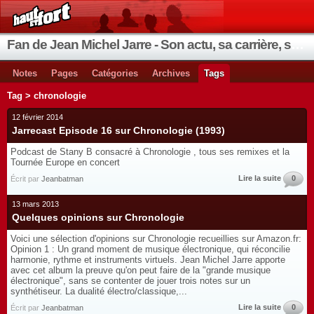
Fan de Jean Michel Jarre - Son actu, sa carrière, ses instruments, ses coups de cœur
Notes
Pages
Catégories
Archives
Tags
Tag > chronologie
12 février 2014
Jarrecast Episode 16 sur Chronologie (1993)
Podcast de Stany B consacré à Chronologie , tous ses remixes et la
Tournée Europe en concert
Lire la suite
0
Écrit par
Jeanbatman
13 mars 2013
Quelques opinions sur Chronologie
Voici une sélection d'opinions sur Chronologie recueillies sur Amazon.fr:
Opinion 1 : Un grand moment de musique électronique, qui réconcilie
harmonie, rythme et instruments virtuels. Jean Michel Jarre apporte
avec cet album la preuve qu'on peut faire de la "grande musique
électronique", sans se contenter de jouer trois notes sur un
synthétiseur. La dualité électro/classique,...
Lire la suite
0
Écrit par
Jeanbatman