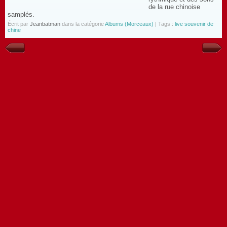
de la rue chinoise
samplés.
Écrit par
Jeanbatman
dans la catégorie
Albums (Morceaux)
| Tags :
live souvenir de
chine