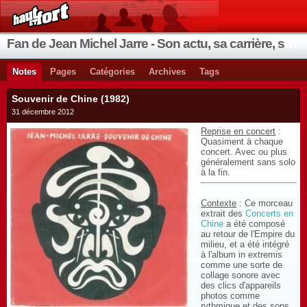
Fan de Jean Michel Jarre - Son actu, sa carrière, ses instruments, ses coups de cœur
Notes
Pages
Catégories
Archives
Tags
Souvenir de Chine (1982)
31 décembre 2012
Reprise en concert
:
Quasiment à chaque
concert. Avec ou plus
généralement sans solo
à la fin.
Contexte
: Ce morceau
extrait des
Concerts en
Chine
a été composé
au retour de l'Empire du
milieu, et a été intégré
à l'album in extremis
comme une sorte de
collage sonore avec
des clics d'appareils
photos comme
rythmique et des sons