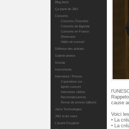
Blog facts
Ça parle de JMJ
Concerts
Concerts (Tournée)
Concerts de légende
Concerts en France
Showcase
Vidéo de concert
Défense des artistes
Galerie photos
Gossip
Instruments
Interviews / Presse
3 questions sur…
Après-concert
l'UNES
Interviews vidéos
Rappelo
Reconnaissances
cause au
Revue de presse (album)
Jarre Technologies
Voici le
JMJ et les stars
• La cré
L'avant-Oxygène
• La cré