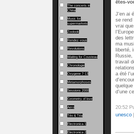
êtes-vo
The concerts in
China
J’en ai 
Music for
se rend 
supermarkets
vrai que
l’Europe
Zoolook
des lett
Rendez-vous
ma musi
Revolutions
liberté,
Russie,
Waiting for Cousteau
travail 
Chronologie
relation
a été l’
Oxygene 7-13
d’encou
Metamorphoses
quelque
Sessions 2000
d’une c
Geometry of love
20:52 P
Aero
unesco
Téo & Téa
Electronica 1
Electronica 2