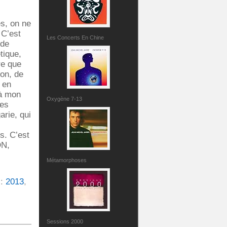
es, on ne
 C’est
Les Concerts En Chine
 de
tique,
re que
on, de
 en
 à mon
Oxygène 7-13
des
arie, qui
s. C’est
DN,
Métamorphoses
 :
2013
,
Sessions 2000