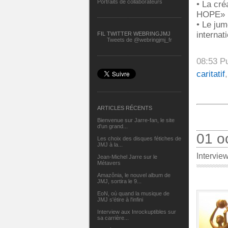
Portraits de collaborateurs
• La cré
HOPE»
• Le jum
internat
FIL TWITTER WEBRINGJMJ
Tweets de @webringjmj_fr
08:53 P
caritatif
ARTICLES RÉCENTS
Bienvenue sur Jarre-fan, le site
d'un grand...
01 o
Les choix des disques fétiches de
JMJ à la...
Intervie
Jean-Michel Jarre sur le
Métavers
Amazônia, le nouvel album de
JMJ, sortira le 9...
EoN, où quand la musique de
JMJ s'étire à l'infini
Interview aux Inrockuptibles sur
sa carrière...