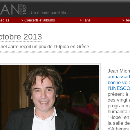
médias
> Concerts et albums
> Fans
> Te
ctobre 2013
hel Jarre reçoit un prix de l'Elpida en Grèce
Jean Miche
ambassad
bonne vol
l'UNESC
présent à 
des vingt 
programm
humanitai
"Hope" en
la salle d
d'Athènes.