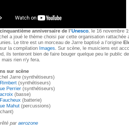
cinquantième anniversaire de l’
Unesco
, le 16 novembre 1
hel a joué le thème choisi par cette organisation rattachée 
unies. Le titre est un morceau de Jarre baptisé a l’origine
El
sur la compilation
Images
. Sur scène, le musiciens est ac
d, ils tenteront bien de faire bouger quelque peu le public d
, mais rien n'y fera.
ns sur scène
hel Jarre (synthétiseurs)
 Rimbert
(synthétiseurs)
ue Perrier
(synthétiseurs)
acroix
(basse)
 Faucheux
(batterie)
ue Mahut
(percussions)
(chant)
prêté par
aerozone