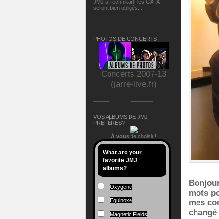
JMJ à Technikart: les GAFA
seront bien obligés...
PHOTOS DE CONCERTS
Concerts 2007-13
(jarre-live.fr)
VOS ALBUMS DE JMJ
PRÉFÉRÉS?
À vous
de choisir !
What are your
favorite JMJ
albums?
Bonjour
Oxygene
mots po
Equinoxe
mes con
changé 
Magnetic Fields