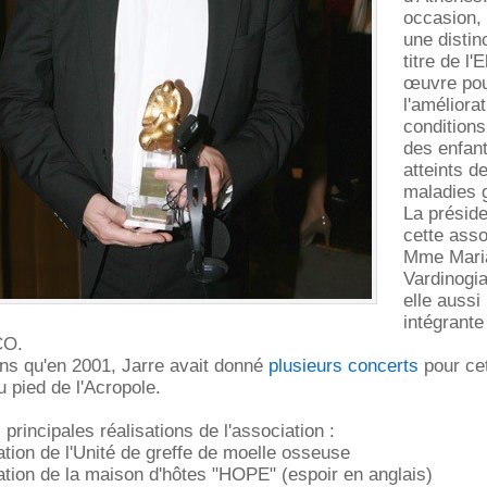
occasion, 
une distin
titre de l'
œuvre po
l'améliora
conditions
des enfan
atteints d
maladies 
La présid
cette asso
Mme Mari
Vardinogia
elle aussi 
intégrante
CO.
ns qu'en 2001, Jarre avait donné
plusieurs concerts
pour ce
 pied de l'Acropole.
s principales réalisations de l'association :
ation de l'Unité de greffe de moelle osseuse
ation de la maison d'hôtes "HOPE" (espoir en anglais)