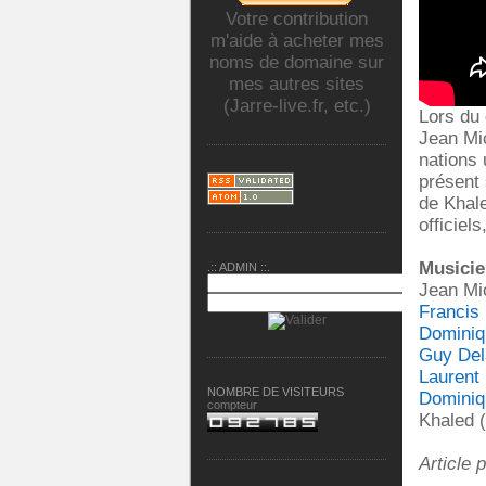
Votre contribution
m'aide à acheter mes
noms de domaine sur
mes autres sites
(Jarre-live.fr, etc.)
Lors du
Jean Mic
nations 
présent 
de Khale
officiels
Musicie
.:: ADMIN ::.
Jean Mic
Francis
Dominiq
Guy Del
Laurent
NOMBRE DE VISITEURS
Dominiq
compteur
Khaled 
Article 