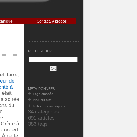
chnique
Contact / A propos
RECHERCHER
l Jarre,
eur de
onté à
MÉTA-DONNÉES
O
était
+
Tags classés
la soirée
+
Plan du site
ans du
+
Index des musiques
e
34 catégories
re
691 articles
 Grèce à
383 tags
e concert
 À cette