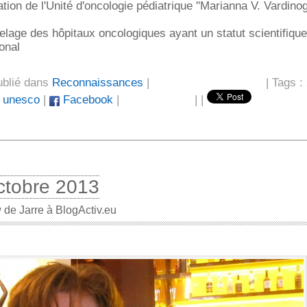
ation de l'Unité d'oncologie pédiatrique "Marianna V. Vardinog
elage des hôpitaux oncologiques ayant un statut scientifique
ional
ublié dans
Reconnaissances
|
| Tags :
,
unesco
|
Facebook
|
|
|
ctobre 2013
w de Jarre à BlogActiv.eu