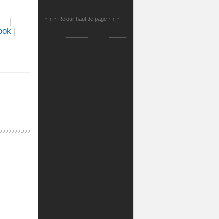
↑ ↑ ↑ Retour haut de page ↑ ↑ ↑
|
ook
|