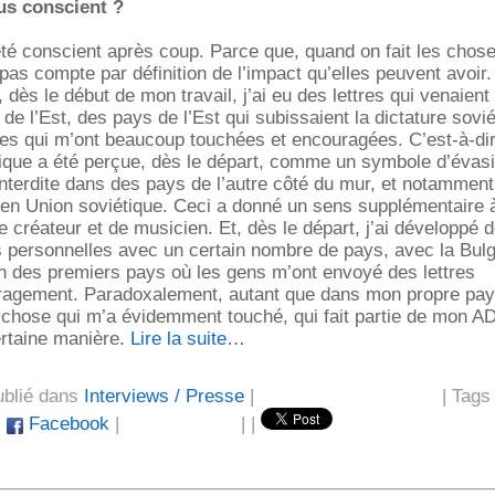
us conscient ?
été conscient après coup. Parce que, quand on fait les chos
pas compte par définition de l’impact qu’elles peuvent avoir.
, dès le début de mon travail, j’ai eu des lettres qui venaient
 de l’Est, des pays de l’Est qui subissaient la dictature sovié
res qui m’ont beaucoup touchées et encouragées. C’est-à-di
que a été perçue, dès le départ, comme un symbole d’évasi
 interdite dans des pays de l’autre côté du mur, et notamment
 en Union soviétique. Ceci a donné un sens supplémentaire
de créateur et de musicien. Et, dès le départ, j’ai développé 
s personnelles avec un certain nombre de pays, avec la Bulg
un des premiers pays où les gens m’ont envoyé des lettres
ragement. Paradoxalement, autant que dans mon propre pay
 chose qui m’a évidemment touché, qui fait partie de mon A
ertaine manière.
Lire la suite…
ublié dans
Interviews / Presse
|
| Tags
|
Facebook
|
|
|