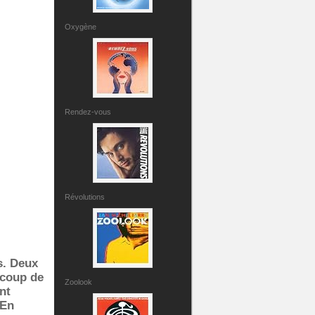
Oxygène
Rendez-vous
Révolutions
s. Deux
ucoup de
Zoolook
nt
 En