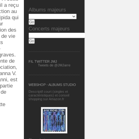
il a reçu
Albums majeurs
ction au
Elpida qui
ur
Concerts majeurs
tion des
 de vie
ts
e
graves.
ente de
FIL TWITTER JMJ
Tweets de @JMJarre
ciation,
anna V.
nni, est
partie
WEBSHOP - ALBUMS STUDIO
 de
Descriptif court (singles et
caractéristiques) et conseil
shopping sur Amazon.fr
tte