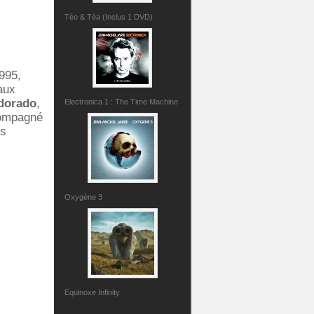
Téo & Téa (Inclus 1 DVD)
995,
aux
dorado
,
Electronica 1 : The Time Machine
compagné
es
Oxygène 3
Equinoxe Infinity