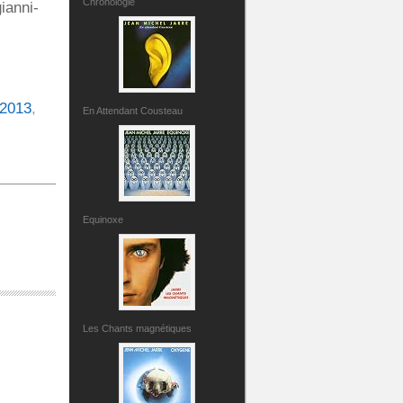
Chronologie
ianni-
2013
,
En Attendant Cousteau
Equinoxe
Les Chants magnétiques