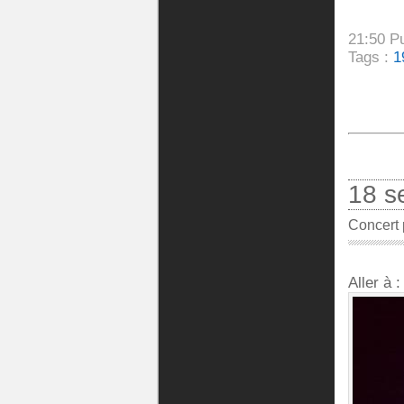
21:50 P
Tags :
1
18 s
Concert p
Aller à 