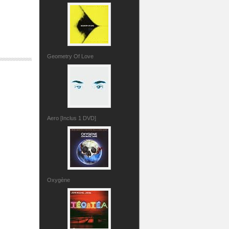
Geometry Of Love
Aero [Inclus 1 DVD]
Oxygène