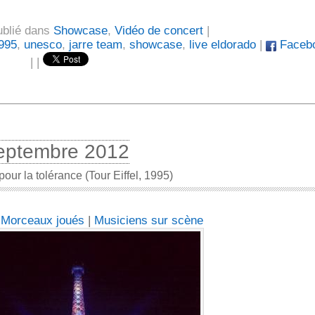
ublié dans
Showcase
,
Vidéo de concert
|
995
,
unesco
,
jarre team
,
showcase
,
live eldorado
|
Faceb
|
|
eptembre 2012
our la tolérance (Tour Eiffel, 1995)
:
Morceaux joués
|
Musiciens sur scène