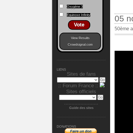
Oxygène 3
Equinoxe Infinity
05 n
Vote
50ème a
View Results
Crowdsignal.com
LIENS
Sites de fans
:: Forum France ::
Sites officiels
.......................
Guide des sites
DONATIONS