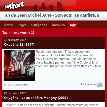
Fan de Jean Michel Jarre - Son actu, sa carrière, ses instruments, ses coups de cœur
Notes
Pages
Catégories
Archives
Tags
Tag > live oxygene 12
31 décembre 2012
Oxygène 12 (1997)
Reprise en concert : Très régulièrement.
Contexte : Extrait de l'album Oxygène 7-13 .
Pour illustrer ce morceau, un clip en noir en
blanc baptisé par les fans "The Circle of Life"
avec des images de faune et de flore est utilisé.
Lire la suite
0
Écrit par
Jeanbatman
20 décembre 2012
Oxygène live au théâtre Marigny (2007)
Extrait d'un des concerts d' Oxygène, 30ème anniversaire au théâtre