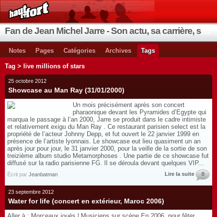
Fan de Jean Michel Jarre - Son actu, sa carrière, ses instruments, ses coups de cœur
Notes
Pages
Catégories
Archives
Tags
Tag > live millions of stars
25 octobre 2012
Showcase au Man Ray (31/01/2000)
Un mois précisément après son concert
pharaonique devant les Pyramides d’Egypte qui
marqua le passage à l’an 2000, Jarre se produit dans le cadre intimiste
et relativement exigu du Man Ray . Ce restaurant parisien select est la
propriété de l’acteur Johnny Depp, et fut ouvert le 22 janvier 1999 en
présence de l’artiste lyonnais. Le showcase eut lieu quasiment un an
après jour pour jour, le 31 janvier 2000, pour la veille de la sortie de son
treizième album studio Metamorphoses . Une partie de ce showcase fut
diffusé sur la radio parisienne FG. Il se déroula devant quelques VIP...
Lire la suite
0
Écrit par
Jeanbatman
23 septembre 2012
Water for life (concert en extérieur, Maroc 2006)
Aller à : Morceaux joués | Musiciens sur scène En 2006, pour fêter