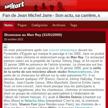
Fan de Jean Michel Jarre - Son actu, sa carrière, ses instruments, ses coups de cœur
Notes
Pages
Catégories
Archives
Tags
Showcase au Man Ray (31/01/2000)
25 octobre 2012
Un mois précisément après son
concert pharaonique
devant les
Pyramides d’Egypte qui marqua le passage à l’an 2000, Jarre se produit
dans le cadre intimiste et relativement exigu du
Man Ray
. Ce restaurant
parisien select est la propriété de l’acteur Johnny Depp, et fut ouvert le
22 janvier 1999 en présence de l’artiste lyonnais. Le showcase eut lieu
quasiment un an après jour pour jour, le 31 janvier 2000, pour la
veille
de la sortie de son treizième album studio
Metamorphoses
.
Une
partie de ce showcase fut diffusé sur la radio parisienne FG. Il se
déroula devant quelques VIP (Kenzo, David et Johnny Hallyday, Francis
Dreyfus, Jean-Claude Camus, Mike Mansfield, David et Emilie Jarre).
Avec ce mini-concert, Jarre réunit presque tous les participants à
l’aventure égyptienne, plus les chanteuses, choristes et instrumentistes
(dont un groupe de violonistes) qui participèrent à l’élaboration de
l’album de l’artiste français. Il y avait là
Deirdre Dubois
(chantant sur
Miss Moon) et
Natacha Atlas
(interprétant C’est la vie), la violoniste
des Corrs,
Sharon Corr
(pour Rendez-vous Paris), les choristes de «
Tout est bleu », le batteur
Gary Willis
, le bassiste
Christopher