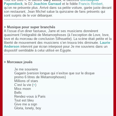
Papendieck
, le DJ
Joachim Garraud
et le fidèle
Francis Rimbert
,
qu’on ne présente plus. Arrivé dans sa petite voiture, garée juste devant
son restaurant, Jean Michel salue la quinzaine de fans présents qui
sont surpris de le voir débarquer.
> Musique pour super branchés
A l’issue d’un diner fastueux, Jarre et ses musiciens donnèrent
quasiment l’intégralité de Metamorphoses (à l’exception de Love, love,
love et du morceau de conclusion Silhouette). La scène était petite et la
liberté de mouvement des musiciens s’en trouva très diminuée.
Laurie
Anderson
intervint par écran interposé pour Je me souviens dans un
dispositif semblable à celui utilisé en Egypte.
> Morceaux joués
Je me souviens
Gagarin (version longue qui n’exitse que sur le disque
promo 6 titres de Metamorphoses)
Millions of stars
C’est la vie (
+
)
Miss moon
Bells
Rendez-vous à Paris
Tout est bleu
Give me a sign
Gloria, lonely, boy