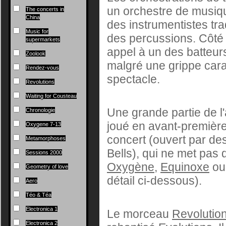
un orchestre de musiqu
The concerts in
China
des instrumentistes tr
Music for
des percussions. Côté 
supermarkets
appel à un des batteur
Zoolook
malgré une grippe car
Rendez-vous
spectacle.
Revolutions
Waiting for Cousteau
Une grande partie de 
Chronologie
joué en avant-première
Oxygene 7-13
concert (ouvert par de
Metamorphoses
Bells), qui ne met pas 
Sessions 2000
Oxygène
,
Equinoxe
ou
Geometry of love
détail ci-dessous).
Aero
Téo & Téa
Electronica 1
Le morceau
Revolutio
Electronica 2