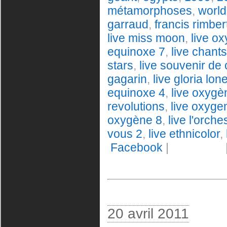
métamorphoses
,
world
garraud
,
francis rimber
live miss moon
,
live o
equinoxe 7
,
live chant
stars
,
live souvenir de
gagarin
,
live gloria lon
equinoxe 4
,
live oxygè
revolutions
,
live oxyge
oxygène 8
,
live l'orche
vous 2
,
live ethnicolor
,
Facebook
|
20 avril 2011