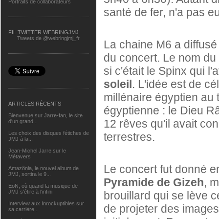
Portraits de collaborateurs
santé de fer, n'a pas e
FIL TWITTER WEBRINGJMJ
Tweets de @webringjmj_fr
La chaine M6 a diffusé l
du concert. Le nom du
si c'était le Spinx qui l
soleil
. L'idée est de c
millénaire égyptien au 
ARTICLES RÉCENTS
égyptienne : le Dieu R
Bienvenue sur Jarre-fan, le site
12 rêves qu'il avait c
d'un grand...
Les choix des disques fétiches de
terrestres.
JMJ à la...
Jean-Michel Jarre sur le
Métavers
Le concert fut donné en
Amazônia, le nouvel album de
JMJ, sortira le 9...
Pyramide de Gizeh
, 
EoN, où quand la musique de
JMJ s'étire à l'infini
brouillard qui se lève ce
Interview aux Inrockuptibles sur
de projeter des image
sa carrière...