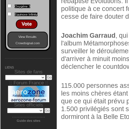
rebaptisé Evolutions. Il
Oxygène 3
politique à ce concert 
cesse de faire douter 
Equinoxe Infinity
Vote
Joachim Garraud
, qu
View Results
l'album Métamorphoses,
Crowdsignal.com
surveiller le dérouleme
d'arriver à minuit moi
déclencher le countdo
LIENS
Sites de fans
:: Forum France ::
115.000 personnes assi
les moins chères étant
que ce qui était prévu 
Sites officiels
1.500 privilégiés sont 
dormiront à la Belle Eto
.......................
Guide des sites