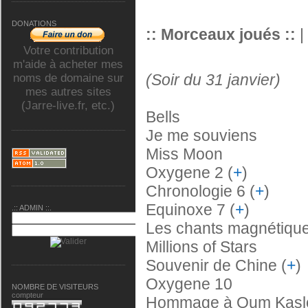
DONATIONS
:: Morceaux joués ::
|
Votre contribution
m'aide à acheter mes
(Soir du 31 janvier)
noms de domaine sur
mes autres sites
(Jarre-live.fr, etc.)
Bells
Je me souviens
Miss Moon
Oxygene 2 (
+
)
Chronologie 6 (
+
)
Equinoxe 7 (
+
)
.:: ADMIN ::.
Les chants magnétique
Millions of Stars
Souvenir de Chine (
+
)
Oxygene 10
NOMBRE DE VISITEURS
compteur
Hommage à Oum Kas