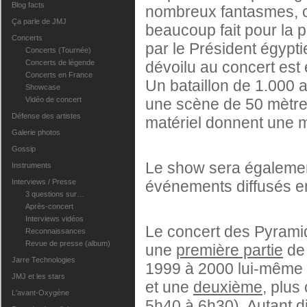
Blog facts
nombreux fantasmes, co
Ça parle de JMJ
beaucoup fait pour la 
Concerts
par le Président égypt
Concerts (Tournée)
Concerts de légende
dévoilu au concert est
Concerts en France
Un bataillon de 1.000 a
Showcase
Vidéo de concert
une scène de 50 mètre
Défense des artistes
matériel donnent une me
Galerie photos
Gossip
Le show sera égalemen
Instruments
Interviews / Presse
événements diffusés en 
3 questions sur…
Après-concert
Interviews vidéos
Le concert des Pyramid
Reconnaissances
Revue de presse (album)
une
première partie
de 
Jarre Technologies
1999 à 2000 lui-même 
JMJ et les stars
et une
deuxième
, plus
L'avant-Oxygène
5h40 à 6h30). Autant d