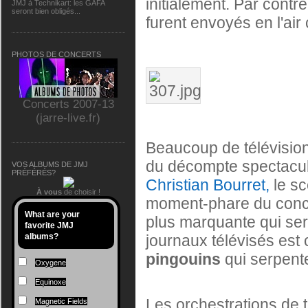
initialement. Par contre
JMJ à Technikart: les GAFA
seront bien obligés...
furent envoyés en l'ai
PHOTOS DE CONCERTS
Concerts 2007-13
(jarre-live.fr)
Beaucoup de télévisio
du décompte spectacul
VOS ALBUMS DE JMJ
PRÉFÉRÉS?
Christian Bourret,
le sc
À vous
de choisir !
moment-phare du concer
What are your
plus marquante qui se
favorite JMJ
journaux télévisés est
albums?
pingouins
qui serpente
Oxygene
Equinoxe
Les orchestrations de 
Magnetic Fields