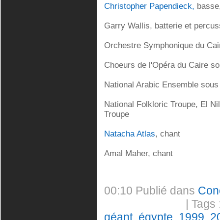
Christopher Papendieck,
basse,
Garry Wallis, batterie et percu
Orchestre Symphonique du Cair
Choeurs de l'Opéra du Caire so
National Arabic Ensemble sous l
National Folkloric Troupe, El N
Troupe
Natacha Atlas
, chant
Amal Maher, chant
00:10 Publié dans
Con
| Tags 
géant
,
égypte
,
1999
,
2