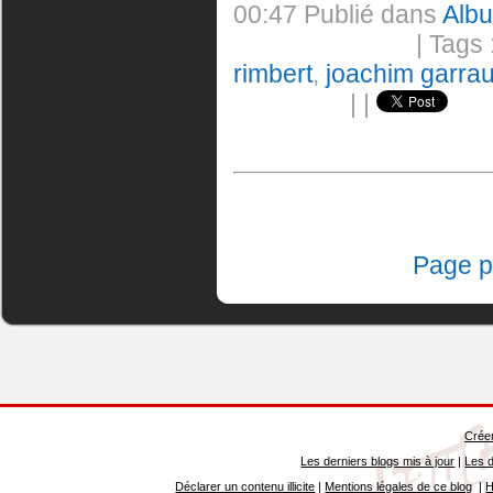
00:47 Publié dans
Albu
| Tags 
rimbert
,
joachim garra
|
|
Page p
Créer
Les derniers blogs mis à jour
|
Les d
Déclarer un contenu illicite
|
Mentions légales de ce blog
|
H