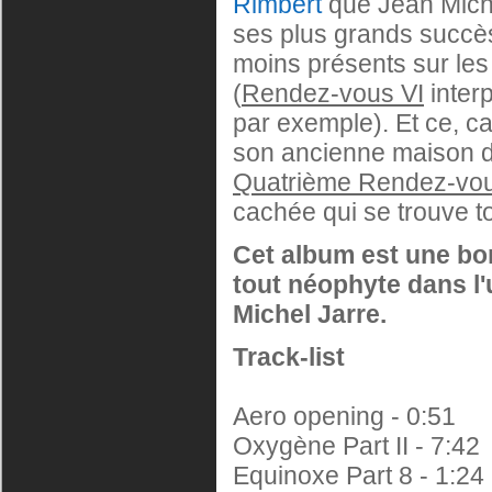
Rimbert
que Jean Miche
ses plus grands succès,
moins présents sur les
(
Rendez-vous VI
inter
par exemple). Et ce, ca
son ancienne maison de
Quatrième Rendez-vo
cachée qui se trouve tou
Cet album est une bo
tout néophyte dans l'u
Michel Jarre.
Track-list
Aero opening - 0:51
Oxygène Part II - 7:42
Equinoxe Part 8 - 1:24