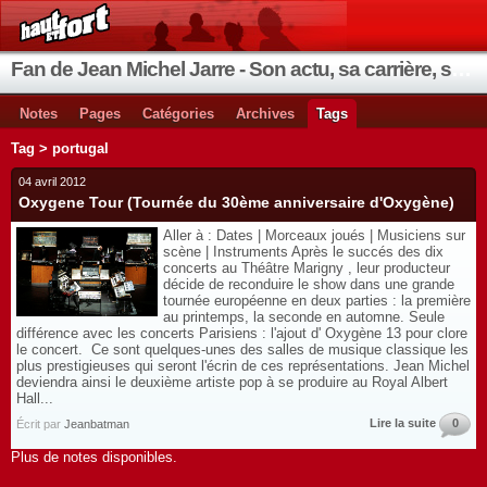
Fan de Jean Michel Jarre - Son actu, sa carrière, ses instruments, ses coups de cœur
Notes
Pages
Catégories
Archives
Tags
Tag > portugal
04 avril 2012
Oxygene Tour (Tournée du 30ème anniversaire d'Oxygène)
Aller à : Dates | Morceaux joués | Musiciens sur
scène | Instruments Après le succés des dix
concerts au Théâtre Marigny , leur producteur
décide de reconduire le show dans une grande
tournée européenne en deux parties : la première
au printemps, la seconde en automne. Seule
différence avec les concerts Parisiens : l'ajout d' Oxygène 13 pour clore
le concert. Ce sont quelques-unes des salles de musique classique les
plus prestigieuses qui seront l'écrin de ces représentations. Jean Michel
deviendra ainsi le deuxième artiste pop à se produire au Royal Albert
Hall...
Lire la suite
0
Écrit par
Jeanbatman
Plus de notes disponibles.