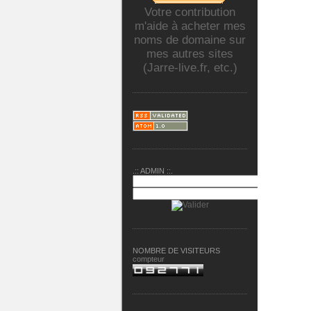
Votre contribution
m'aide à acheter mes
noms de domaine sur
mes autres sites
(Jarre-live.fr, etc.)
.:: ADMIN ::.
NOMBRE DE VISITEURS
compteur