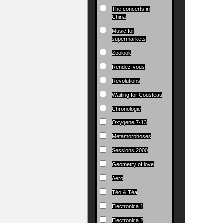
The concerts in
China
Music for
supermarkets
Zoolook
Rendez-vous
Revolutions
Waiting for Cousteau
Chronologie
Oxygene 7-13
Metamorphoses
Sessions 2000
Geometry of love
Aero
Téo & Téa
Electronica 1
Electronica 2