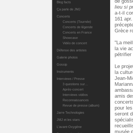
de gosse
Blog facts
lieu si 
Ça parle de JMJ
a-t-il c
Concerts
161 apr.
Concerts (Tournée)
précepte
Concerts de légende
Grèce r
Concerts en France
Showcase
"La meil
Vidéo de concert
la vie a
Défense des artistes
pétrifie
Galerie photos
Gossip
Le proje
la cultu
Instruments
Jean-Mic
Interviews / Presse
Marianna
3 questions sur…
ambassa
Après-concert
Interviews vidéos
amis des
Reconnaissances
concerts
Revue de presse (album)
pour les
Jarre Technologies
seront d
spécial
JMJ et les stars
recueill
L'avant-Oxygène
musée de