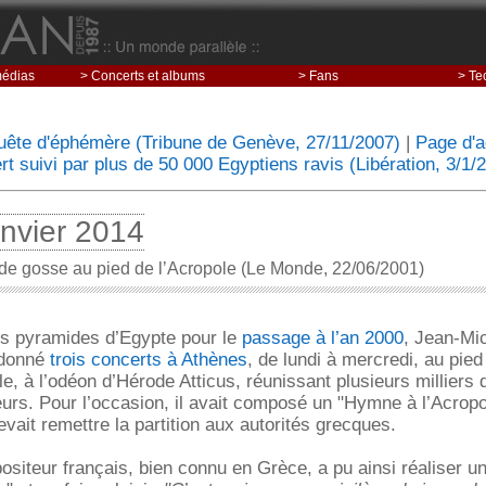
médias
> Concerts et albums
> Fans
> Te
uête d'éphémère (Tribune de Genève, 27/11/2007)
|
Page d'a
t suivi par plus de 50 000 Egyptiens ravis (Libération, 3/1/
anvier 2014
de gosse au pied de l’Acropole (Le Monde, 22/06/2001)
es pyramides d’Egypte pour le
passage à l’an 2000
, Jean-Mi
 donné
trois concerts à Athènes
, de lundi à mercredi, au pied
le, à l’odéon d’Hérode Atticus, réunissant plusieurs milliers 
urs. Pour l’occasion, il avait composé un "Hymne à l’Acropo
devait remettre la partition aux autorités grecques.
siteur français, bien connu en Grèce, a pu ainsi réaliser un