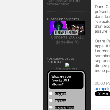
JMJ à Technikart: les GAFA
seront bien obligés...
Dans Chr
présent
dans la 
PHOTOS DE CONCERTS
"vélocit
d’un exc
assure l
Concerts 2007-13
Outre Pa
(jarre-live.fr)
appel à 
Laurenc
symphoni
VOS ALBUMS DE JMJ
soprano 
PRÉFÉRÉS?
dirigée 
À vous
de choisir !
mené par
What are your
favorite JMJ
00:00 P
albums?
acropol
Oxygene
Equinoxe
Magnetic Fields