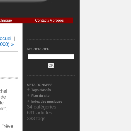
chnique
Contact / A propos
ccueil
|
2000) »
RECHERCHER
MÉTA-DONNÉES
+
Tags classés
chel
+
Plan du site
 de
+
Index des musiques
de
34 catégories
le",
691 articles
383 tags
 "rêve