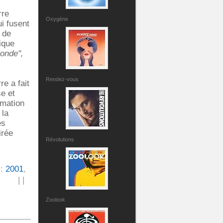
rre
Oxygène
i fusent
 de
ique
monde",
Rendez-vous
e a fait
e et
rmation
 la
es
irée
Révolutions
 :
2001
,
|
|
Zoolook