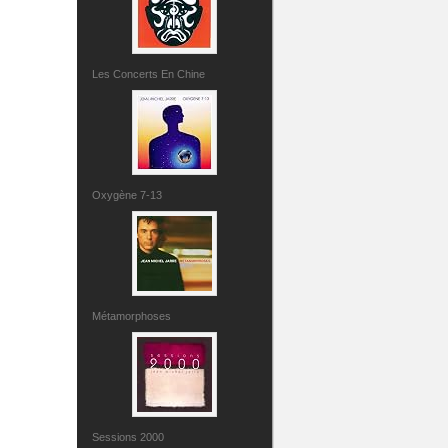
Les Concerts En Chine
Oxygène 7-13
Métamorphoses
Sessions 2000