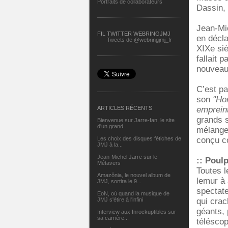
Portraits de collaborateurs
Dassin, 
Jean-Mic
FIL TWITTER WEBRINGJMJ
en décla
Tweets de @webringjmj_fr
XIXe siè
fallait 
nouveau 
C’est p
son
"Hom
ARTICLES RÉCENTS
empreint
grands 
Bienvenue sur Jarre-fan, le site
d'un grand...
mélange
Les choix des disques fétiches de
conçu c
JMJ à la...
Jean-Michel Jarre sur le
:: Poul
Métavers
Toutes l
Amazônia, le nouvel album de
lemur à 
JMJ, sortira le 9...
spectate
EoN, où quand la musique de
JMJ s'étire à l'infini
qui crac
géants, 
Interview aux Inrockuptibles sur
sa carrière...
téléscop