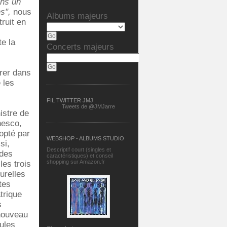
ans un
ns",
nous
Albums majeurs
truit en
e la
Concerts majeurs
grer dans
 les
FIL TWITTER JMJ
Tweets de @JMJarre
istre de
nesco,
opté par
WEBSHOP - ALBUMS STUDIO
si,
Descriptif court (singles et
 des
caractéristiques) et conseil
shopping sur Amazon.fr
les trois
urelles
tes
trique
s
 nouveau
ules