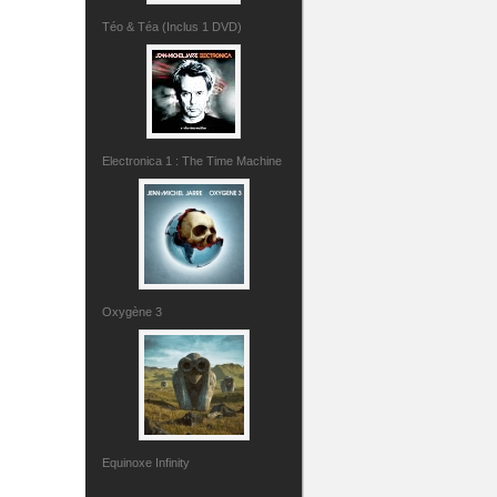
Téo & Téa (Inclus 1 DVD)
Electronica 1 : The Time Machine
Oxygène 3
Equinoxe Infinity