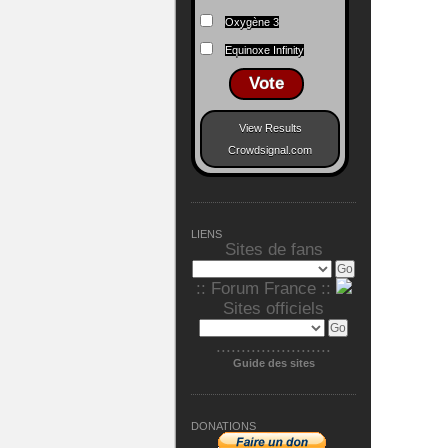
Oxygène 3
Equinoxe Infinity
Vote
View Results
Crowdsignal.com
LIENS
Sites de fans
:: Forum France ::
Sites officiels
.......................
Guide des sites
DONATIONS