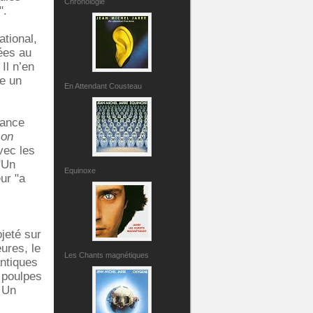
Chronologie
".
tional,
ées au
Il n’en
me un
En Attendant Cousteau
lance
son
vec les
 "Un
Equinoxe
ur "a
jeté sur
ures, le
Les Chants magnétiques
antiques
e poulpes
. Un