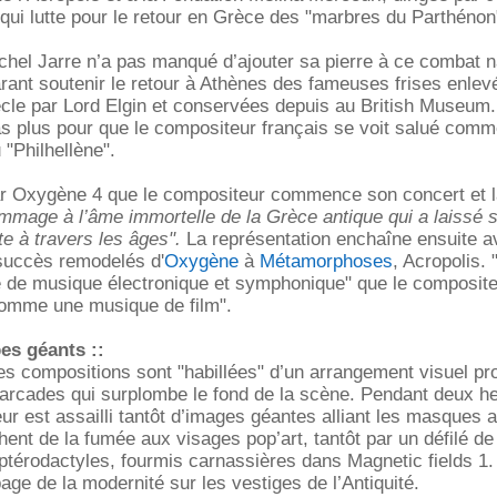
qui lutte pour le retour en Grèce des "marbres du Parthénon
hel Jarre n’a pas manqué d’ajouter sa pierre à ce combat na
rant soutenir le retour à Athènes des fameuses frises enlev
cle par Lord Elgin et conservées depuis au British Museum. 
pas plus pour que le compositeur français se voit salué com
"Philhellène".
ar Oxygène 4 que le compositeur commence son concert et 
mage à l’âme immortelle de la Grèce antique qui a laissé 
e à travers les âges".
La représentation enchaîne ensuite a
succès remodelés d'
Oxygène
à
Métamorphoses
, Acropolis.
 de musique électronique et symphonique" que le composite
omme une musique de film".
pes géants ::
es compositions sont "habillées" d’un arrangement visuel pro
arcades qui surplombe le fond de la scène. Pendant deux he
ur est assailli tantôt d’images géantes alliant les masques 
hent de la fumée aux visages pop’art, tantôt par un défilé d
ptérodactyles, fourmis carnassières dans Magnetic fields 1
age de la modernité sur les vestiges de l’Antiquité.