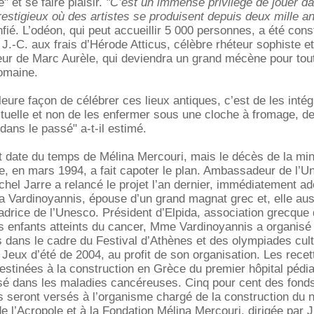
" et se faire plaisir.
"C’est un immense privilège de jouer d
prestigieux où des artistes se produisent depuis deux mille a
onfié. L’odéon, qui peut accueillir 5 000 personnes, a été cons
 J.-C. aux frais d’Hérode Atticus, célèbre rhéteur sophiste et
ur de Marc Aurèle, qui deviendra un grand mécène pour tout
omaine.
leure façon de célébrer ces lieux antiques, c’est de les inté
ctuelle et non de les enfermer sous une cloche à fromage, de
r dans le passé" a-t-il estimé.
t date du temps de Mélina Mercouri, mais le décès de la min
re, en mars 1994, a fait capoter le plan. Ambassadeur de l’U
hel Jarre a relancé le projet l’an dernier, immédiatement ad
 Vardinoyannis, épouse d’un grand magnat grec et, elle aus
drice de l’Unesco. Président d’Elpida, association grecque
 enfants atteints du cancer, Mme Vardinoyannis a organisé 
 dans le cadre du Festival d’Athènes et des olympiades cult
 Jeux d’été de 2004, au profit de son organisation. Les recet
estinées à la construction en Grèce du premier hôpital pédia
isé dans les maladies cancéreuses. Cinq pour cent des fond
is seront versés à l’organisme chargé de la construction du
 l’Acropole et à la Fondation Mélina Mercouri, dirigée par J