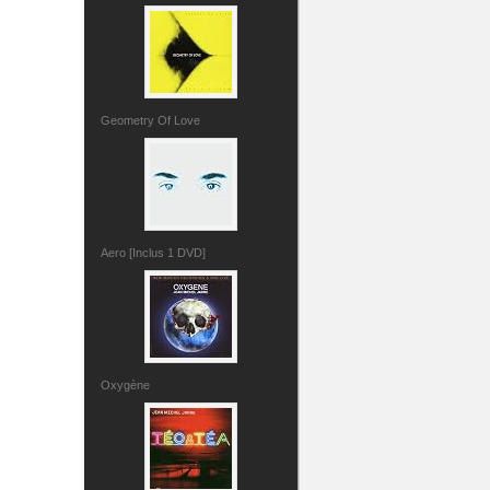
Geometry Of Love
Aero [Inclus 1 DVD]
Oxygène