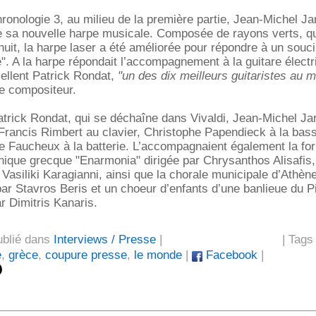
onologie 3, au milieu de la première partie, Jean-Michel Ja
e sa nouvelle harpe musicale. Composée de rayons verts, qu
nuit, la harpe laser a été améliorée pour répondre à un souci
é". A la harpe répondait l’accompagnement à la guitare électr
ellent Patrick Rondat,
"un des dix meilleurs guitaristes au 
e compositeur.
trick Rondat, qui se déchaîne dans Vivaldi, Jean-Michel Jarr
Francis Rimbert au clavier, Christophe Papendieck à la bass
e Faucheux à la batterie. L’accompagnaient également la fo
que grecque "Enarmonia" dirigée par Chrysanthos Alisafis,
Vasiliki Karagianni, ainsi que la chorale municipale d’Athèn
par Stavros Beris et un choeur d’enfants d’une banlieue du P
 Dimitris Kanaris.
ublié dans
Interviews / Presse
|
| Tags
e
,
grèce
,
coupure presse
,
le monde
|
Facebook
|