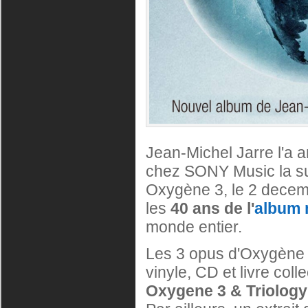
Jean-Michel Jarre l'a
chez SONY Music la sui
Oxygène 3, le 2 decemb
les
40 ans de l'
album 
monde entier.
Les 3 opus d'Oxygène s
vinyle, CD et livre coll
Oxygene 3 & Triolog