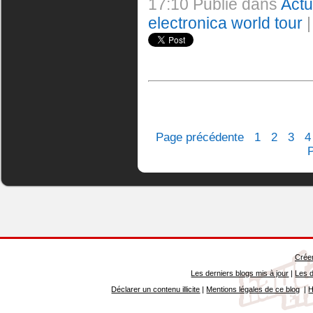
17:10 Publié dans
Act
electronica world tour
Page précédente
1
2
3
4
Créer
Les derniers blogs mis à jour
|
Les d
Déclarer un contenu illicite
|
Mentions légales de ce blog
|
H