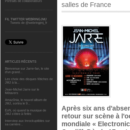
Portraits de collaborateurs
salles de France
FIL TWITTER WEBRINGJMJ
Tweets de @webringjmj_fr
ARTICLES RÉCENTS
Bienvenue sur Jarre-fan, le site
d'un grand...
Les choix des disques fétiches de
JMJ à la...
Jean-Michel Jarre sur le
Métavers
Amazônia, le nouvel album de
JMJ, sortira le 9...
Après six ans d'absen
EoN, où quand la musique de
JMJ s'étire à l'infini
retour sur scène à l'
Interview aux Inrockuptibles sur
mondiale « Electronic
sa carrière...