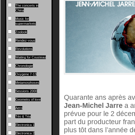
The concerts in
China
Music for
supermarkets
Zoolook
Rendez-vous
Revolutions
Waiting for Cousteau
Chronologie
Oxygene 7-13
Metamorphoses
Sessions 2000
Quarante ans après av
Geometry of love
Jean-Michel Jarre
a a
Aero
prévue pour le 2 décem
Téo & Téa
part du producteur franç
Electronica 1
plus tôt dans l’année
Electronica 2