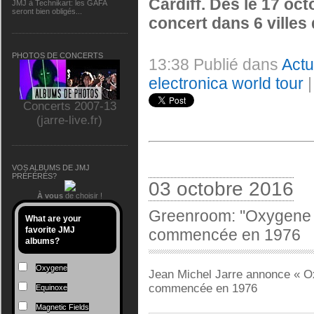
Cardiff. Dès le 17 oct
JMJ à Technikart: les GAFA
seront bien obligés...
concert dans 6 villes
PHOTOS DE CONCERTS
13:38 Publié dans
Act
electronica world tour
Concerts 2007-13
(jarre-live.fr)
VOS ALBUMS DE JMJ
PRÉFÉRÉS?
03 octobre 2016
À vous
de choisir !
Greenroom: ''Oxygene 3'
What are your
favorite JMJ
commencée en 1976
albums?
Oxygene
Jean Michel Jarre annonce « Ox
commencée en 1976
Equinoxe
Magnetic Fields