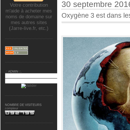
30 septembre 201
Votre contribution
m'aide à acheter mes
Oxygène 3 est dans le
noms de domaine sur
mes autres sites
(Jarre-live.fr, etc.)
.:: ADMIN ::.
NOMBRE DE VISITEURS
compteur