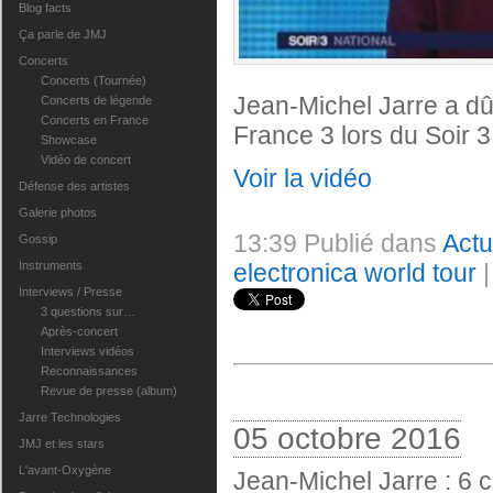
Blog facts
Ça parle de JMJ
Concerts
Concerts (Tournée)
Jean-Michel Jarre a dû
Concerts de légende
Concerts en France
France 3 lors du Soir 3 
Showcase
Vidéo de concert
Voir la vidéo
Défense des artistes
Galerie photos
13:39 Publié dans
Act
Gossip
electronica world tour
Instruments
Interviews / Presse
3 questions sur…
Après-concert
Interviews vidéos
Reconnaissances
Revue de presse (album)
Jarre Technologies
05 octobre 2016
JMJ et les stars
L'avant-Oxygène
Jean-Michel Jarre : 6 