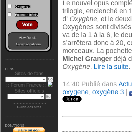
Le nouvel opus complé
Oxygène 3
trilogie, enclenché en 
Equinoxe Infinity
d’
Oxygène,
et le deux
Vote
Oxygènes sont divisés 
va de la 1 à la 6, le d
View Results
s’arrêtera donc à 20, c
Crowdsignal.com
morceaux. La pochette a 
Michel Granger
déjà d
Oxygène
.
Lire la suite
.
LIENS
Sites de fans
14:40 Publié dans
Act
:: Forum France ::
oxygene
,
oxygène 3
|
Sites officiels
.......................
Guide des sites
DONATIONS