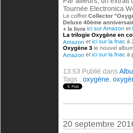
Par ailleurs, un extrait
Tournée Electronica Wo
Le coffret
Collector "Oxygè
Deluxe 40ème anniversair
ici sur Amazon
et
+ le livre
La trilogie Oxygène en co
et
ici sur la fnac
à 
Amazon
Oxygène 3
le nouvel albu
et
ici sur la fnac
à p
Amazon
13:53 Publié dans
Albu
Tags :
oxygène
,
oxygè
20 septembre 201