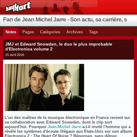
Fan de Jean Michel Jarre - Son actu, sa carrière, ses instruments, ses coups de cœur
Notes
Pages
Catégories
Archives
Tags
JMJ et Edward Snowden, le duo le plus improbable
d'Electronica volume 2
15 avril 2016
L'un des maîtres de la musique électronique en France revient sur
sa collaboration avec Edward Snowden, dont le clip sort
aujourd'hui. Pourquoi
Jean-Michel Jarre
a-t-il invité l'homme qui a
révélé les systèmes d'écoute illégaux aux États-Unis sur son album
Electronica 2 : The Heart Of Noise
? Réponses, sans détour.