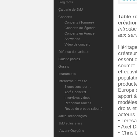
Blog facts
Ça parle de JMJ
Table r
Concerts
créatio
Concerts (Tournée)
Introduc
Concerts de légende
Concerts en France
aux ser
Showcase
Vidéo de concert
Héritage
Défense des artistes
créateur
essentie
Galerie photos
soumet 
Gossip
effectiv
Instruments
populati
Interviews / Presse
producte
3 questions sur…
Europe s
Après-concert
apport à
Interviews vidéos
modèles 
Reconnaissances
droits e
Revue de presse (album)
acteurs
Jarre Technologies
• Teresa
JMJ et les stars
• Axel 
L'avant-Oxygène
• Chris 