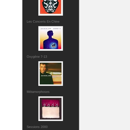
Les Concerts En Chine
Oxygène 7-13
Métamorphoses
Sessions 2000