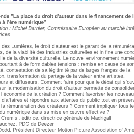
onde "La place du droit d'auteur dans le financement de 
n à l'ère numérique"
tion : Michel Barnier, Commissaire Européen au marché inté
vices
 des Lumières, le droit d’auteur est le garant de la rémunéra
s, de la viabilité des industries culturelles et in fine une cond
lle de la diversité culturelle. Le nouvel environnement numér
pourtant à de formidables tensions : remise en cause de so
ité, contestation de sa légitimité par de larges franges de la
on, transformation du partage de la valeur entre artistes,
urs et diffuseurs. Comment faire pour que le débat qui s’ou
ur la modernisation du droit d’auteur permette de consolide
 l’économie de la création ? Comment favoriser les nouvea
d’affaires et répondre aux attentes du public tout en préser
t la rémunération des créateurs ? Comment impliquer tous l
 du numérique dans sa mise en œuvre effective ?
 Cremisi, éditrice, directrice générale de Madrigall
Dauchez, PDG de Deezer
Dodd, Président Directeur Motion Picture Association of Ame