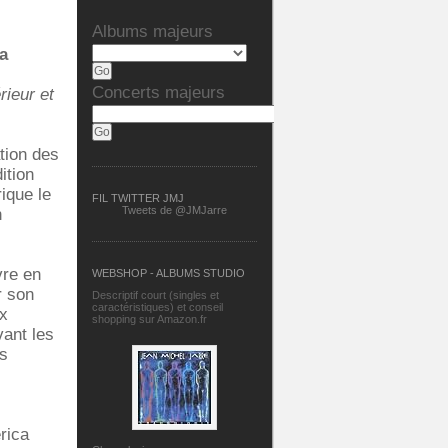
Albums majeurs
la
Concerts majeurs
rieur et
tion des
ition
ique le
FIL TWITTER JMJ
Tweets de @JMJarre
n
vre en
WEBSHOP - ALBUMS STUDIO
r son
Descriptif court (singles et
caractéristiques) et conseil
ux
shopping sur Amazon.fr
vant les
es
rica