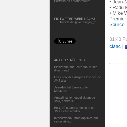
• Jean-M
Portraits de collaborateurs
• Radu M
• Mike W
Premier 
FIL TWITTER WEBRINGJMJ
Tweets de @webringjmj_fr
Source
01:40 P
cisac
|
ARTICLES RÉCENTS
Bienvenue sur Jarre-fan, le site
d'un grand...
Les choix des disques fétiches de
JMJ à la...
Jean-Michel Jarre sur le
Métavers
Amazônia, le nouvel album de
JMJ, sortira le 9...
EoN, où quand la musique de
JMJ s'étire à l'infini
Interview aux Inrockuptibles sur
sa carrière...