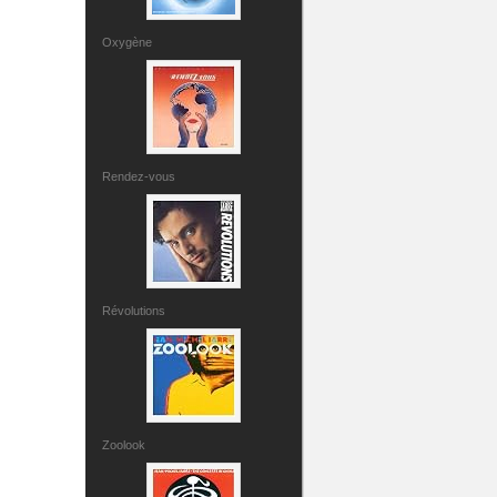
Oxygène
Rendez-vous
Révolutions
Zoolook