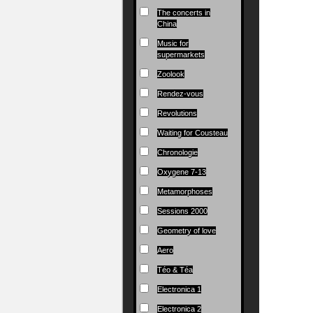
The concerts in
China
Music for
supermarkets
Zoolook
Rendez-vous
Revolutions
Waiting for Cousteau
Chronologie
Oxygene 7-13
Metamorphoses
Sessions 2000
Geometry of love
Aero
Téo & Téa
Electronica 1
Electronica 2