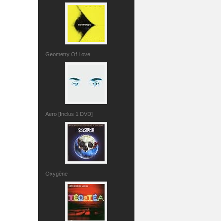
Geometry Of Love
Aero [Inclus 1 DVD]
Oxygène