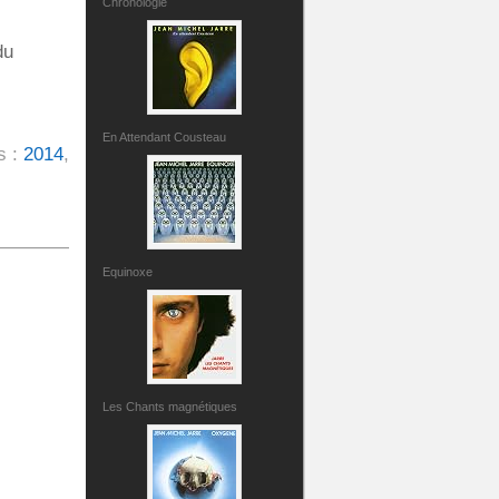
Chronologie
du
En Attendant Cousteau
s :
2014
,
Equinoxe
Les Chants magnétiques