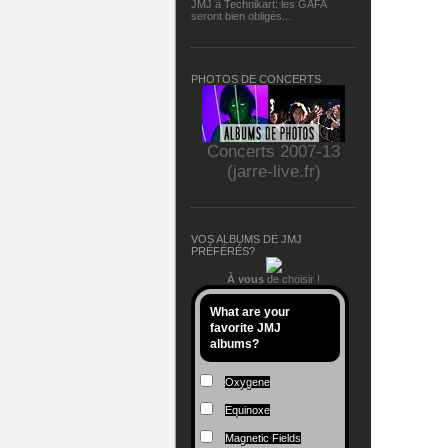
JMJ à Technikart: les GAFA
seront bien obligés...
PHOTOS DE CONCERTS
Concerts 2007-13
(jarre-live.fr)
VOS ALBUMS DE JMJ
PRÉFÉRÉS?
À vous
de choisir !
What are your
favorite JMJ
albums?
Oxygene
Equinoxe
Magnetic Fields