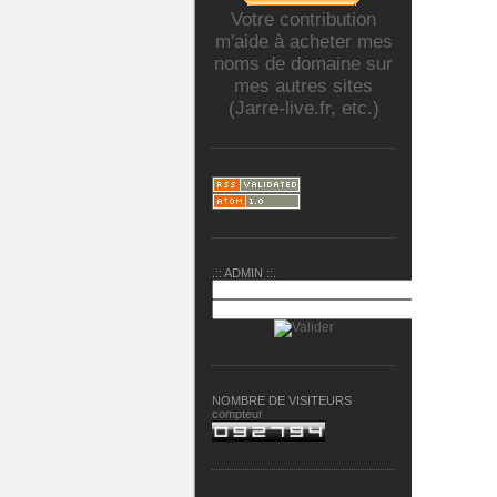
Votre contribution
m'aide à acheter mes
noms de domaine sur
mes autres sites
(Jarre-live.fr, etc.)
.:: ADMIN ::.
NOMBRE DE VISITEURS
compteur