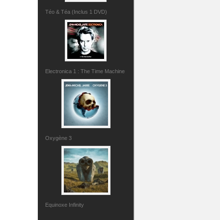
Téo & Téa (Inclus 1 DVD)
Electronica 1 : The Time Machine
Oxygène 3
Equinoxe Infinity