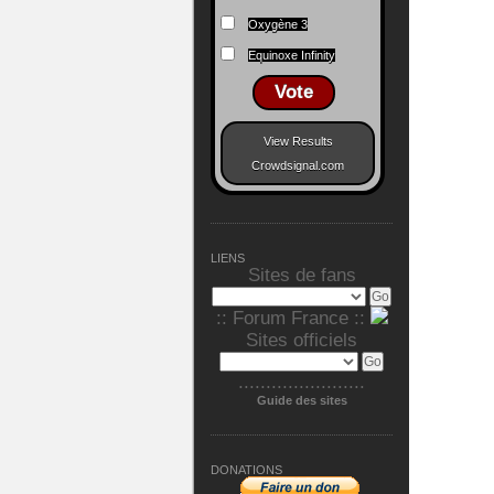
Oxygène 3
Equinoxe Infinity
Vote
View Results
Crowdsignal.com
LIENS
Sites de fans
:: Forum France ::
Sites officiels
.......................
Guide des sites
DONATIONS