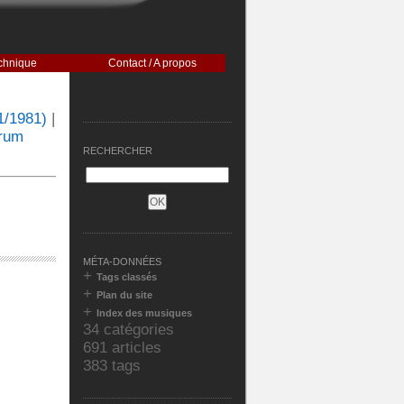
chnique
Contact / A propos
1/1981)
|
orum
RECHERCHER
MÉTA-DONNÉES
+
Tags classés
+
Plan du site
+
Index des musiques
34 catégories
691 articles
383 tags